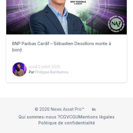
BNP Paribas Cardif – Sébastien Dessillons monte à
bord
jeudi 2 juillet 2026
Par
Philippe Benhamou
© 2026
News Asset Pro™
LinkedIn
Qui sommes-nous ?
CGV
CGU
Mentions légales
Politique de confidentialité