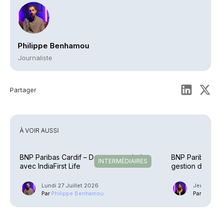
Philippe Benhamou
Journaliste
Partager
À VOIR AUSSI
BNP Paribas Cardif – De retour en Inde
BNP Paribas – L
INTERMÉDIAIRES
avec IndiaFirst Life
gestion d’actif
Lundi 27 Juillet 2026
Jeudi 30 A
Par
Philippe Benhamou
Par
Guilla