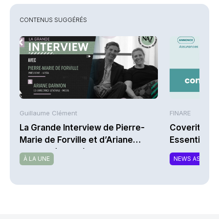
CONTENUS SUGGÉRÉS
Guillaume Clément
FINARE
La Grande Interview de Pierre-
Coverity la
Marie de Forville et d’Ariane
Essentiel
Darmon (Ivesta)
À LA UNE
NEWS ASSURA