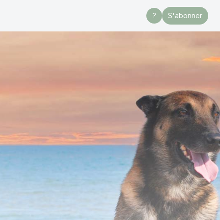
?
S'abonner