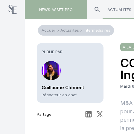
NEWS ASSET PRO
ACTUALITÉS
Accueil
>
Actualités
>
Intermédiaires
À LA 
PUBLIÉ PAR
CG
In
Mardi 6
Guillaume Clément
Rédacteur en chef
M&A –
pour 
Partager
perme
la pr