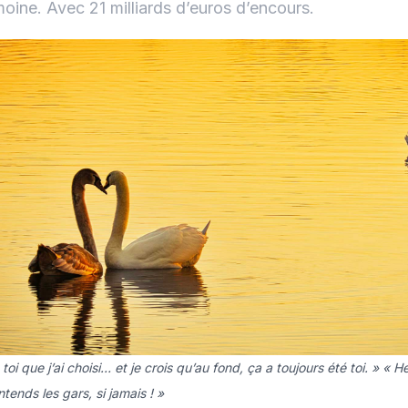
moine. Avec 21 milliards d’euros d’encours.
 toi que j’ai choisi… et je crois qu’au fond, ça a toujours été toi. » «
tends les gars, si jamais ! »