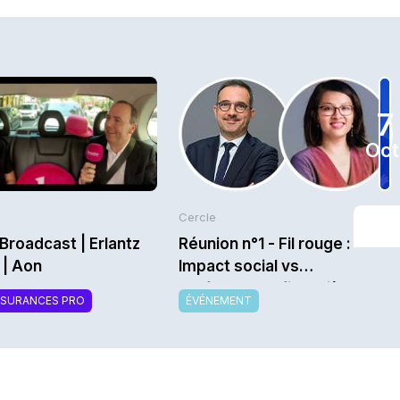
7
Oct
Cercle
Broadcast | Erlantz
Réunion n°1 - Fil rouge :
 | Aon
Impact social vs
performance financière au
SSURANCES PRO
ÉVÉNEMENT
service de l’assurabilité -
Saison 2026/2027