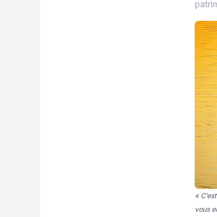
patri
« C’est
vous en