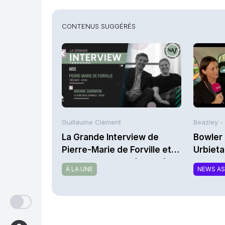
CONTENUS SUGGÉRÉS
Guillaume Clément
Beazley -
La Grande Interview de
Bowler 
Pierre-Marie de Forville et
Urbieta
d’Ariane Darmon (Ivesta)
À LA UNE
NEWS A