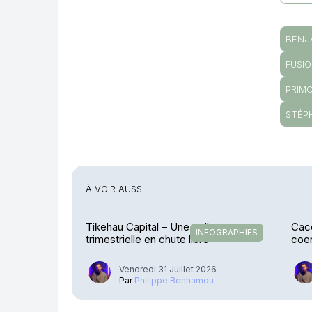
BENJ
FUSI
PRIM
STÉP
À VOIR AUSSI
Tikehau Capital – Une collecte
Cace
INFOGRAPHIES
trimestrielle en chute libre
coen
Stre
Vendredi 31 Juillet 2026
Par
Philippe Benhamou