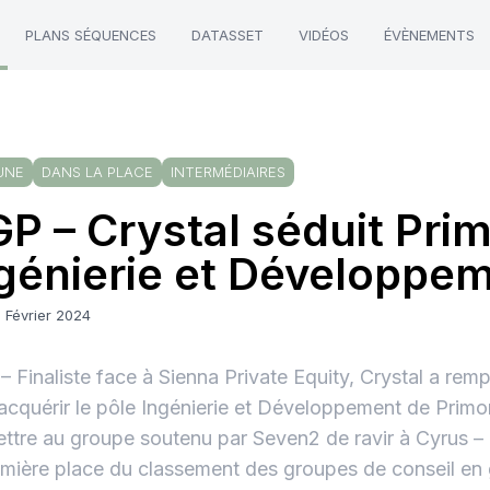
PLANS SÉQUENCES
DATASSET
VIDÉOS
ÉVÈNEMENTS
UNE
DANS LA PLACE
INTERMÉDIAIRES
P – Crystal séduit Prim
génierie et Développe
 Février 2024
 Finaliste face à Sienna Private Equity, Crystal a remp
acquérir le pôle Ingénierie et Développement de Primo
ttre au groupe soutenu par Seven2 de ravir à Cyrus 
emière place du classement des groupes de conseil en