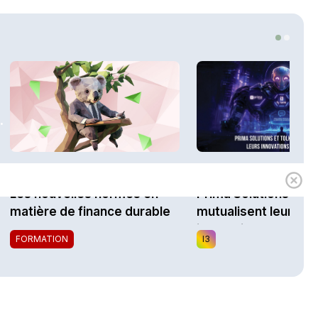
.
1h00
Expert
i3 Assurances
Les nouvelles normes en
Prima Solutions et To
matière de finance durable
mutualisent leurs
innovations au sein d
FORMATION
I3