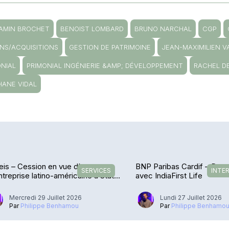
AMIN BROCHET
BENOIST LOMBARD
BRUNO NARCHAL
CGP
ONS/ACQUISITIONS
GESTION DE PATRIMOINE
JEAN-MAXIMILIEN 
ONIAL
PRIMONIAL INGÉNIERIE &AMP; DÉVELOPPEMENT
RACHEL D
HANE VIDAL
is – Cession en vue d’une
BNP Paribas Cardif – De r
SERVICES
INTE
treprise latino-américaine à State
avec IndiaFirst Life
et
Mercredi 29 Juillet 2026
Lundi 27 Juillet 2026
Par
Philippe Benhamou
Par
Philippe Benhamo