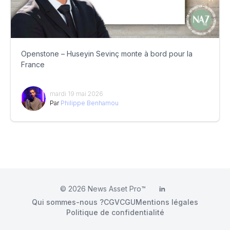
Openstone – Huseyin Sevinç monte à bord pour la
France
mardi 19 mai 2026
Par
Philippe Benhamou
© 2026
News Asset Pro™
LinkedIn
Qui sommes-nous ?
CGV
CGU
Mentions légales
Politique de confidentialité