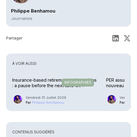
Philippe Benhamou
Journaliste
Partager
À VOIR AUSSI
Insurance-based retirement savings plans
PER assurantie
INFOGRAPHIES
: a pause before the next take-off ?
nouveau décol
Vendredi 31 Juillet 2026
Vendredi 3
Par
Philippe Benhamou
Par
Phili
CONTENUS SUGGÉRÉS