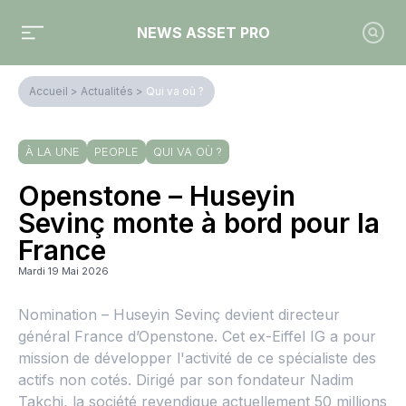
NEWS ASSET PRO
Accueil
>
Actualités
>
Qui va où ?
À LA UNE
PEOPLE
QUI VA OÙ ?
Openstone – Huseyin
Sevinç monte à bord pour la
France
Mardi 19 Mai 2026
Nomination – Huseyin Sevinç devient directeur
général France d’Openstone. Cet ex-Eiffel IG a pour
mission de développer l'activité de ce spécialiste des
actifs non cotés. Dirigé par son fondateur Nadim
Takchi, la société revendique actuellement 50 millions