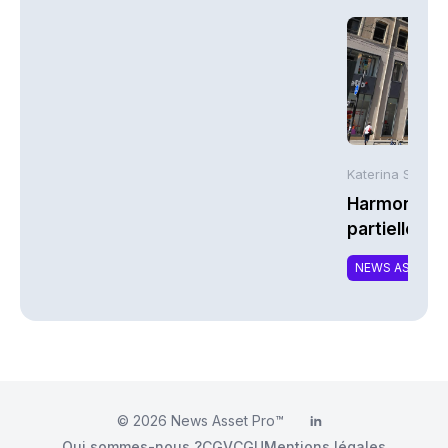
Katerina Stergi
Harmonie Mu
partielle du 
MTCAT
NEWS ASSURA
© 2026
News Asset Pro™
LinkedIn
Qui sommes-nous ?
CGV
CGU
Mentions légales