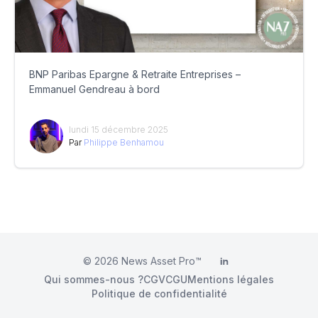
BNP Paribas Epargne & Retraite Entreprises –
Emmanuel Gendreau à bord
lundi 15 décembre 2025
Par
Philippe Benhamou
© 2026
News Asset Pro™
LinkedIn
Qui sommes-nous ?
CGV
CGU
Mentions légales
Politique de confidentialité