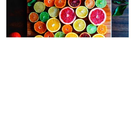
Private equity – Louvre Banque Privée met
OneRagtime au menu
mardi 6 décembre 2022
Par
Guillaume Clément
© 2026
News Asset Pro™
LinkedIn
Qui sommes-nous ?
CGV
CGU
Mentions légales
Politique de confidentialité