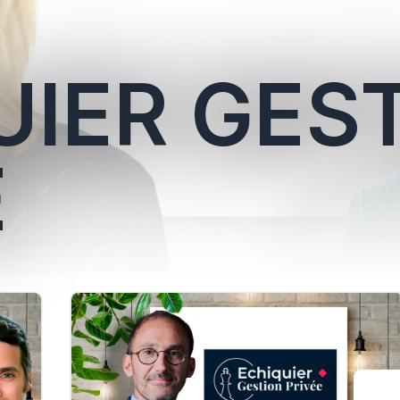
UIER GES
E