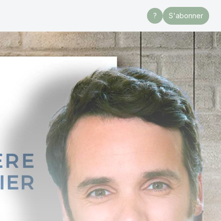
?
S'abonner