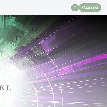
?
S'abonner