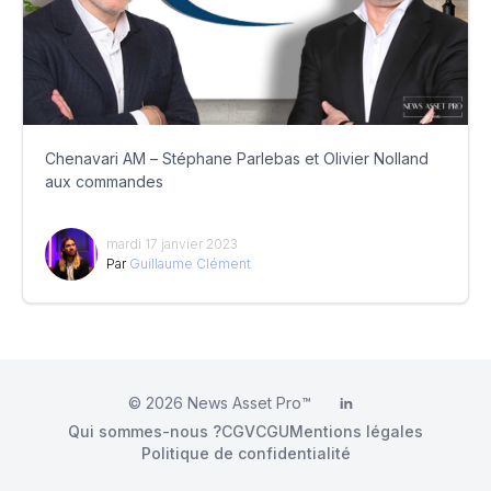
Chenavari AM – Stéphane Parlebas et Olivier Nolland
aux commandes
mardi 17 janvier 2023
Par
Guillaume Clément
© 2026
News Asset Pro™
LinkedIn
Qui sommes-nous ?
CGV
CGU
Mentions légales
Politique de confidentialité