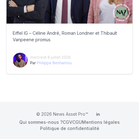
Eiffel IG – Céline André, Roman Londner et Thibault
Vanpeene promus
mercredi 8 juillet 2026
Par
Philippe Benhamou
© 2026
News Asset Pro™
LinkedIn
Qui sommes-nous ?
CGV
CGU
Mentions légales
Politique de confidentialité