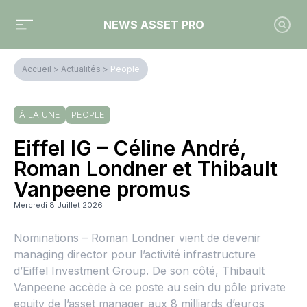
NEWS ASSET PRO
Accueil
>
Actualités
>
People
À LA UNE
PEOPLE
Eiffel IG – Céline André,
Roman Londner et Thibault
Vanpeene promus
Mercredi 8 Juillet 2026
Nominations – Roman Londner vient de devenir
managing director pour l’activité infrastructure
d’Eiffel Investment Group. De son côté, Thibault
Vanpeene accède à ce poste au sein du pôle private
equity de l’asset manager aux 8 milliards d’euros