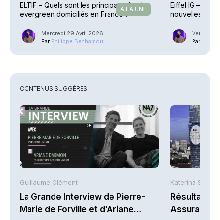
ELTIF – Quels sont les principaux fonds
Eiffel IG – Émil
À LA UNE
evergreen domiciliés en France ?
nouvelles respo
Mercredi 29 Avril 2026
Vendredi 1
Par
Philippe Benhamou
Par
Phili
CONTENUS SUGGÉRÉS
Guillaume Clément
Katerina Stergi
La Grande Interview de Pierre-
Résultats S
Marie de Forville et d’Ariane
Assurances