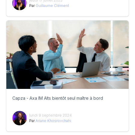
jeudi 17 juillet 2025
Par
Guillaume Clément
Capza - Axa IM Alts bientôt seul maître à bord
lundi 9 septembre 2024
Par
Ariane Khosrovchahi