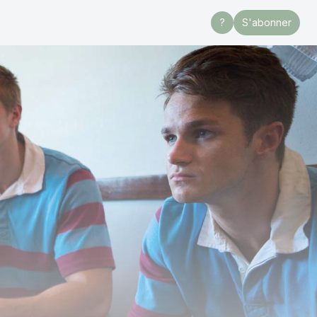
?
S'abonner