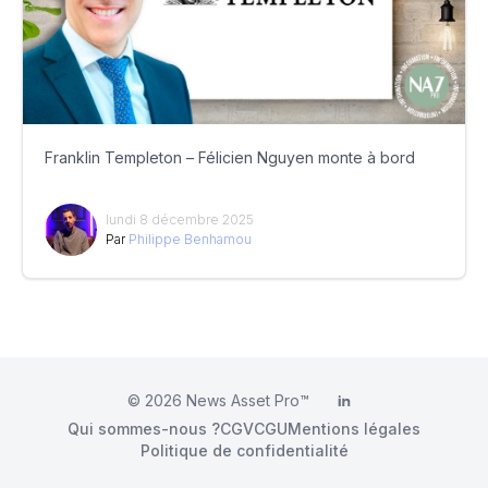
Franklin Templeton – Félicien Nguyen monte à bord
lundi 8 décembre 2025
Par
Philippe Benhamou
© 2026
News Asset Pro™
LinkedIn
Qui sommes-nous ?
CGV
CGU
Mentions légales
Politique de confidentialité