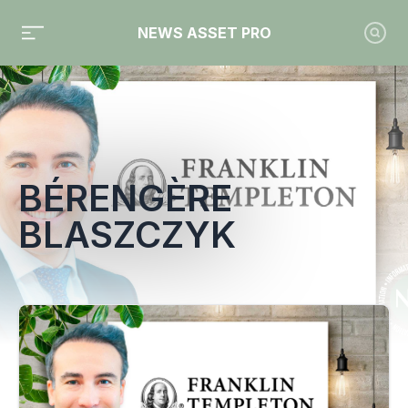
NEWS ASSET PRO
Toute l'actualité sur le tag "Bérengère Blaszczyk"
BÉRENGÈRE
BLASZCZYK