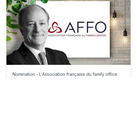
Nomination - L'Association française du family office
change de président
mercredi 2 février 2022
Par
Florian Delambily
© 2026
News Asset Pro™
LinkedIn
Qui sommes-nous ?
CGV
CGU
Mentions légales