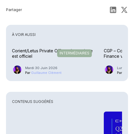
Partager
À VOIR AUSSI
Corient/Letus Private Office – Le mariage
CGP – Comment
INTERMÉDIAIRES
est officiel
Finance veut s
Mardi 30 Juin 2026
Lundi 11 M
Par
Guillaume Clément
Par
Guilla
CONTENUS SUGGÉRÉS