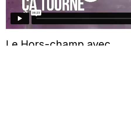
Le Hors-champ avec
Anaïs Gouzon