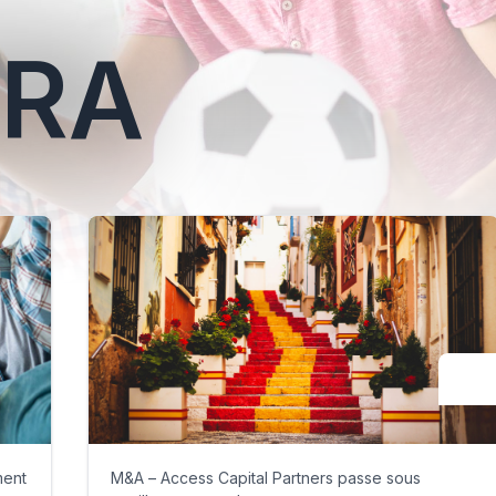
RA
ment
M&A – Access Capital Partners passe sous