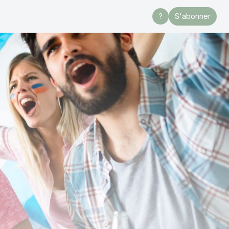
?
S'abonner