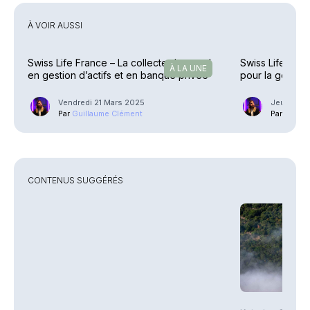
À VOIR AUSSI
Swiss Life France – La collecte descend
Swiss Life Franc
À LA UNE
en gestion d’actifs et en banque privée
pour la gestion
privée
Vendredi 21 Mars 2025
Jeudi 7 S
Par
Guillaume Clément
Par
Guilla
CONTENUS SUGGÉRÉS