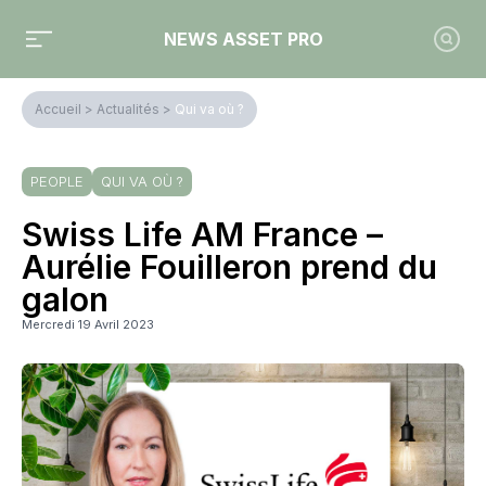
NEWS ASSET PRO
Accueil
>
Actualités
>
Qui va où ?
PEOPLE
QUI VA OÙ ?
Swiss Life AM France –
Aurélie Fouilleron prend du
galon
Mercredi 19 Avril 2023