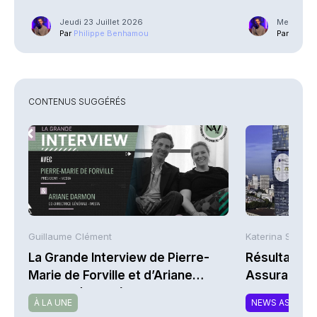
allégée
Jeudi 23 Juillet 2026
Mercredi 2
Par
Philippe Benhamou
Par
Phili
CONTENUS SUGGÉRÉS
Guillaume Clément
Katerina Stergi
La Grande Interview de Pierre-
Résultats S
Marie de Forville et d’Ariane
Assurances
Darmon (Ivesta)
À LA UNE
NEWS ASSURA