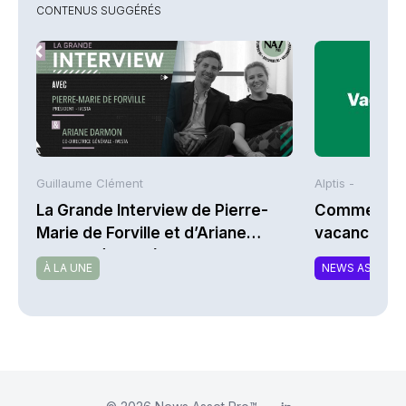
CONTENUS SUGGÉRÉS
Guillaume Clément
Alptis -
La Grande Interview de Pierre-
Comment bi
Marie de Forville et d’Ariane
vacances à 
Darmon (Ivesta)
À LA UNE
NEWS ASSURA