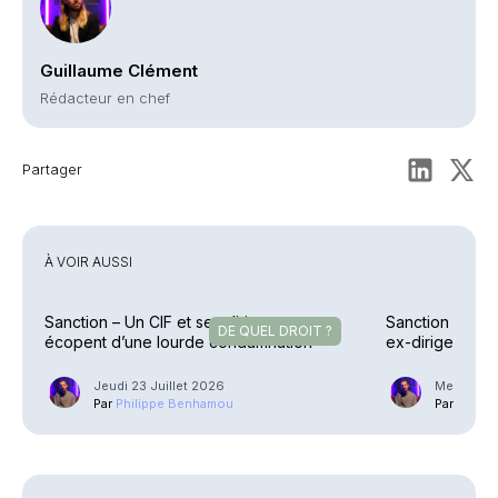
Guillaume Clément
Rédacteur en chef
Partager
À VOIR AUSSI
Sanction – Un CIF et ses dirigeants
Sanction – Uzè
DE QUEL DROIT ?
écopent d’une lourde condamnation
ex-dirigeants
allégée
Jeudi 23 Juillet 2026
Mercredi 2
Par
Philippe Benhamou
Par
Phili