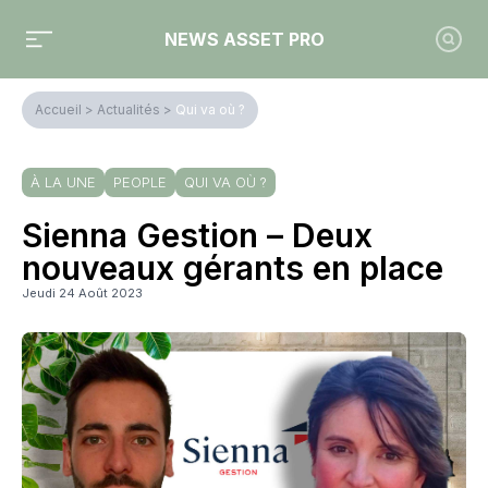
NEWS ASSET PRO
Accueil
>
Actualités
>
Qui va où ?
À LA UNE
PEOPLE
QUI VA OÙ ?
Sienna Gestion – Deux
nouveaux gérants en place
Jeudi 24 Août 2023