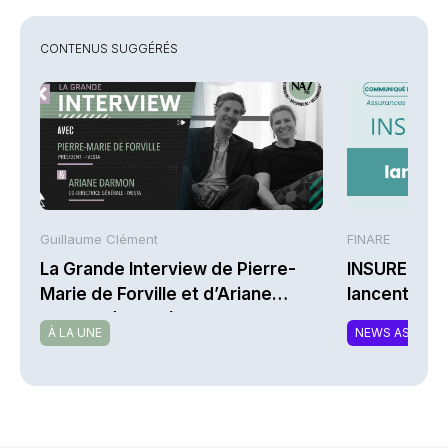
CONTENUS SUGGÉRÉS
Guillaume Clément
FINARE
La Grande Interview de Pierre-
INSUREM et
Marie de Forville et d’Ariane
lancent CO
Darmon (Ivesta)
nouvelle off
À LA UNE
NEWS ASSURA
complément
responsable