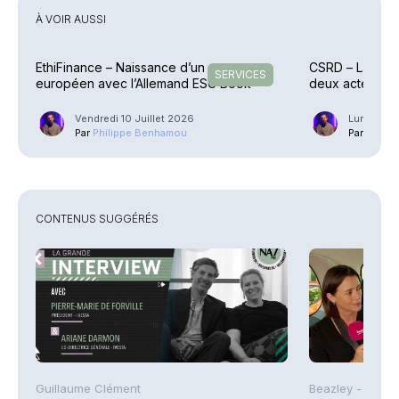
À VOIR AUSSI
EthiFinance – Naissance d’un groupe
CSRD – La Com
SERVICES
européen avec l’Allemand ESG Book
deux actes dé
Vendredi 10 Juillet 2026
Lundi 6 Ju
Par
Philippe Benhamou
Par
Phili
CONTENUS SUGGÉRÉS
Guillaume Clément
Beazley -