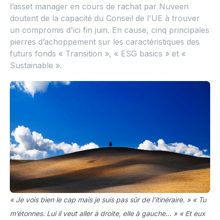
l’asset manager en cours de rachat par Nuveen
doutent de la capacité du Conseil de l'UE à trouver
un compromis d'ici fin juin. En cause, cinq principales
pierres d’achoppement sur les caractéristiques des
futurs fonds « Transition », « ESG basics » et «
Sustainable ».
« Je vois bien le cap mais je suis pas sûr de l’itinéraire. » « Tu
m’étonnes. Lui il veut aller à droite, elle à gauche… » « Et eux