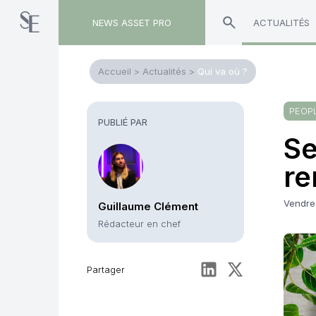
NEWS ASSET PRO
ACTUALITÉS
Accueil
>
Actualités
>
Qui va où ?
PEOP
PUBLIÉ PAR
Se
re
Vendre
Guillaume Clément
Rédacteur en chef
Partager