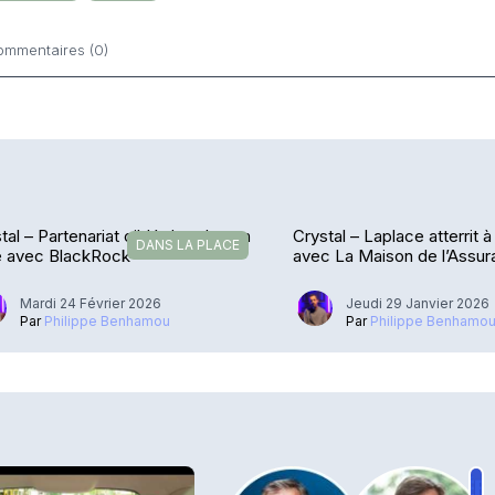
ommentaires (0)
ntaires
tal – Partenariat ciblé dans le non
Crystal – Laplace atterrit
DANS LA PLACE
é avec BlackRock
avec La Maison de l’Assu
Mardi 24 Février 2026
Jeudi 29 Janvier 2026
Par
Philippe Benhamou
Par
Philippe Benhamo