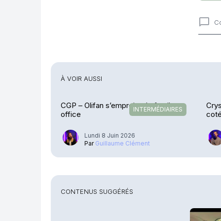
C
Comme
À VOIR AUSSI
CGP – Olifan s’empreint de family
Crys
INTERMÉDIAIRES
office
cot
Lundi 8 Juin 2026
Par
Guillaume Clément
CONTENUS SUGGÉRÉS