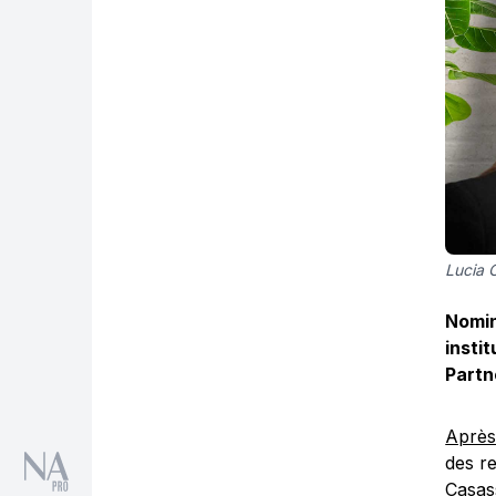
Lucia 
Nomin
insti
Partn
Après
des re
Casass