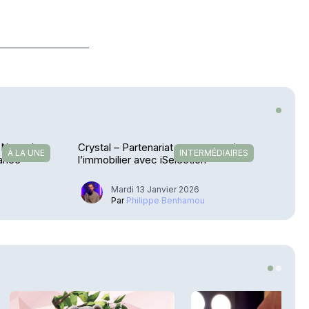
 à Nouméa
Crystal – Partenariat structurant dans
À LA UNE
INTERMÉDIAIRES
rance
l’immobilier avec iSelection
Mardi 13 Janvier 2026
u
Par
Philippe Benhamou