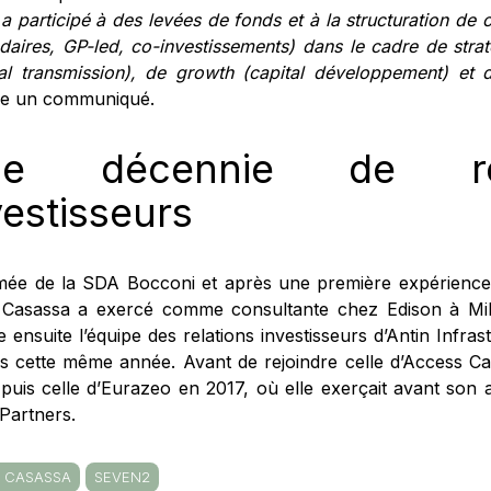
 a participé à des levées de fonds et à la structuration de c
daires, GP-led, co-investissements) dans le cadre de stra
tal transmission), de growth (capital développement) et d’
se un communiqué.
ne décennie de rel
vestisseurs
mée de la SDA Bocconi et après une première expérience 
 Casassa a exercé comme consultante chez Edison à Mil
e ensuite l’équipe des relations investisseurs d’Antin Infra
is cette même année. Avant de rejoindre celle d’Access Ca
 puis celle d’Eurazeo en 2017, où elle exerçait avant son a
Partners.
A CASASSA
SEVEN2