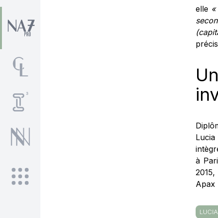
elle
«
secon
(capi
préci
U
in
Diplô
Lucia
intègr
à Par
2015,
Apax 
LUCI