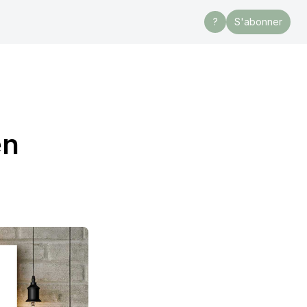
?
S'abonner
en