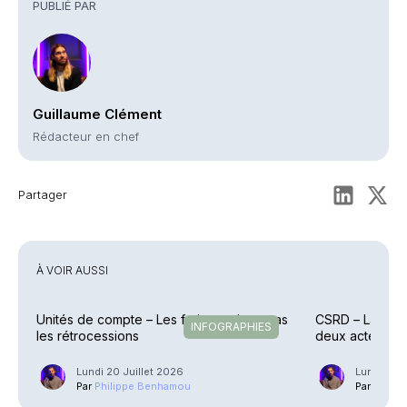
PUBLIÉ PAR
Guillaume Clément
Rédacteur en chef
Partager
À VOIR AUSSI
Unités de compte – Les frais reculent, pas
CSRD – La Com
INFOGRAPHIES
les rétrocessions
deux actes dé
Lundi 20 Juillet 2026
Lundi 6 Ju
Par
Philippe Benhamou
Par
Phili