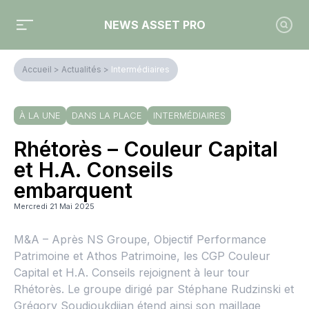
NEWS ASSET PRO
Accueil
>
Actualités
>
Intermédiaires
À LA UNE
DANS LA PLACE
INTERMÉDIAIRES
Rhétorès – Couleur Capital
et H.A. Conseils
embarquent
Mercredi 21 Mai 2025
M&A – Après NS Groupe, Objectif Performance
Patrimoine et Athos Patrimoine, les CGP Couleur
Capital et H.A. Conseils rejoignent à leur tour
Rhétorès. Le groupe dirigé par Stéphane Rudzinski et
Grégory Soudjoukdjian étend ainsi son maillage