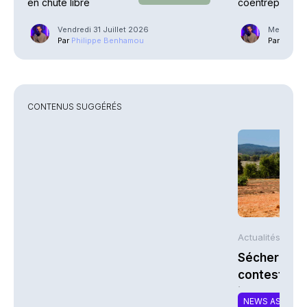
en chute libre
coentreprise la
Street
Vendredi 31 Juillet 2026
Mercredi 2
Par
Philippe Benhamou
Par
Phili
CONTENUS SUGGÉRÉS
Actualités AFP
Sécheresse 
contestent l
indemnisati
NEWS ASSURA