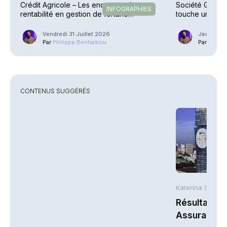
Crédit Agricole – Les encours et la
Société Généra
INFOGRAPHIES
rentabilité en gestion de fortune
touche un somme
explosent
Vendredi 31 Juillet 2026
Jeudi 30 J
Par
Philippe Benhamou
Par
Phili
CONTENUS SUGGÉRÉS
Katerina Stergi
Résultats S
Assurances