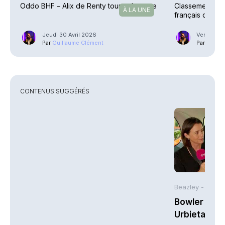
Oddo BHF – Alix de Renty tourne la page
Classement – Q
À LA UNE
français ont le
(1/3)
Jeudi 30 Avril 2026
Vendredi 
Par
Guillaume Clément
Par
Guilla
CONTENUS SUGGÉRÉS
Beazley -
Bowler Broa
Urbieta | A