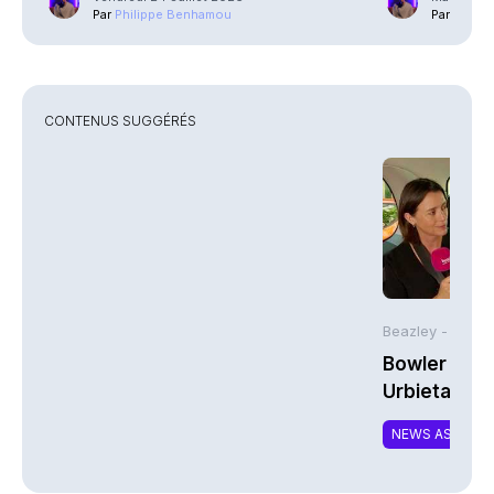
Par
Philippe Benhamou
Par
Phili
CONTENUS SUGGÉRÉS
Beazley -
Bowler Broa
Urbieta | A
NEWS ASSURA