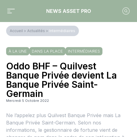
NEWS ASSET PRO
Accueil
>
Actualités
>
Intermédiaires
À LA UNE
DANS LA PLACE
INTERMÉDIAIRES
Oddo BHF – Quilvest
Banque Privée devient La
Banque Privée Saint-
Germain
Mercredi 5 Octobre 2022
Ne l’appelez plus Quilvest Banque Privée mais La
Banque Privée Saint-Germain. Selon nos
informations, le gestionnaire de fortune vient de