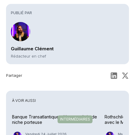
PUBLIÉ PAR
Guillaume Clément
Rédacteur en chef
Partager
À VOIR AUSSI
Banque Transatlantique – Une stratégie de
Rothschild & C
INTERMÉDIAIRES
niche porteuse
avec le MFO Ma
Vendredi 24 Juillet 2026
Mardi 16 