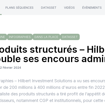
PLANS SÉQUENCES
DATASSET
VIDÉOS
ÉVÈNEMENTS
UNE
INFOGRAPHIES
DANS LA PLACE
DATASSET
oduits structurés – Hilb
uble ses encours admi
2 Février 2024
raphies – Hilbert Investment Solutions a vu ses encour
r de 200 millions à 400 millions d'euros entre fin 2022
aliste des produits structurés a tiré profit de l’appétit 
tisseurs, notamment CGP et institutionnels, pour cette c