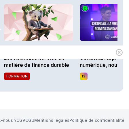
.
1h00
Expert
i3 Assurances
Les nouvelles normes en
Certificall : la preuv
matière de finance durable
numérique, nouveau
standard du marché
FORMATION
I3
-nous ?
CGV
CGU
Mentions légales
Politique de confidentialité