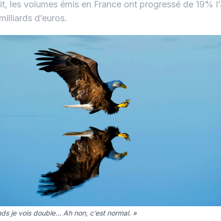
it, les volumes émis en France ont progressé de 19% l’
milliards d’euros.
nds je vois double… Ah non, c’est normal. »