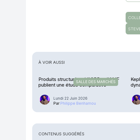
COLL
STEV
À VOIR AUSSI
Produits structurés – L’ACPR et l'AMF
Kep
SALLE DES MARCHÉS
publient une étude comparative
dyna
Lundi 22 Juin 2026
Par
Philippe Benhamou
CONTENUS SUGGÉRÉS