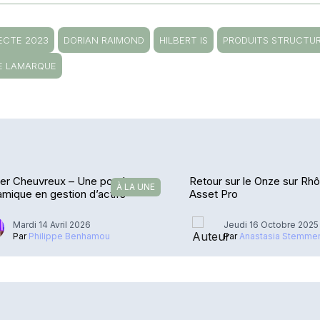
ECTE 2023
DORIAN RAIMOND
HILBERT IS
PRODUITS STRUCTU
E LAMARQUE
ler Cheuvreux – Une portée
Retour sur le Onze sur R
À LA UNE
mique en gestion d’actifs
Asset Pro
Mardi 14 Avril 2026
Jeudi 16 Octobre 2025
Par
Philippe Benhamou
Par
Anastasia Stemme