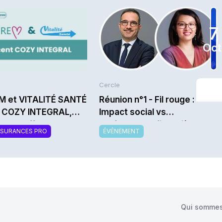
7
Oct
Cercle
M et VITALITÉ SANTÉ
Réunion n°1 - Fil rouge :
t COZY INTEGRAL,
Impact social vs
velle offre de
performance financière au
SSURANCES PRO
ÉVÉNEMENT
mentaire santé
service de l’assurabilité -
sable et modulable
Saison 2026/2027
Qui sommes