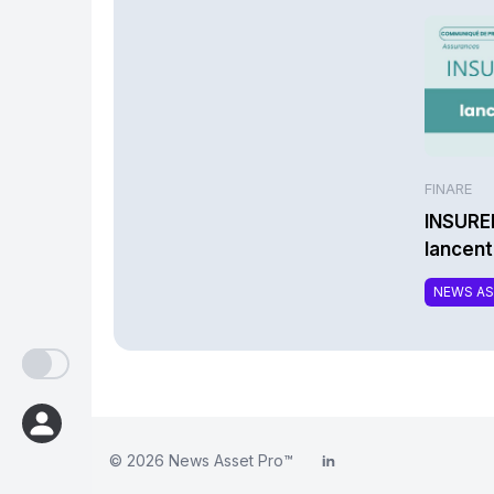
FINARE
INSURE
lancen
une nou
NEWS A
complé
respon
© 2026
News Asset Pro™
LinkedIn