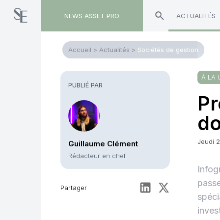
NEWS ASSET PRO
ACTUALITÉS
Accueil
>
Actualités
>
Sociétés de gestion
À LA 
PUBLIÉ PAR
Pr
do
Jeudi 2
Guillaume Clément
Rédacteur en chef
Infog
passe
Partager
spéci
inves