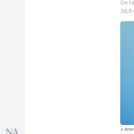
De fa
38,8 
« Atte