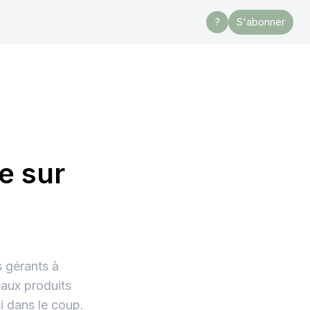
?
S'abonner
e sur
s gérants à
eaux produits
i dans le coup.