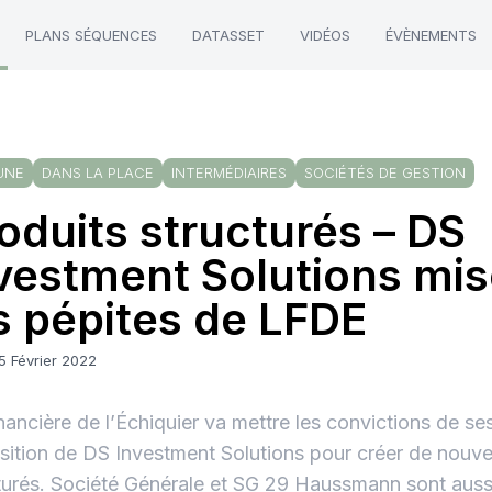
PLANS SÉQUENCES
DATASSET
VIDÉOS
ÉVÈNEMENTS
UNE
DANS LA PLACE
INTERMÉDIAIRES
SOCIÉTÉS DE GESTION
oduits structurés – DS
vestment Solutions mis
s pépites de LFDE
5 Février 2022
nancière de l’Échiquier va mettre les convictions de se
sition de DS Investment Solutions pour créer de nouv
turés. Société Générale et SG 29 Haussmann sont auss