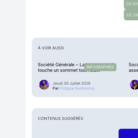
DS I
SG 2
À VOIR AUSSI
Société Générale – La banque privée
Soci
INFOGRAPHIES
touche un sommet tout relatif
ass
Jeudi 30 Juillet 2026
Par
Philippe Benhamou
CONTENUS SUGGÉRÉS