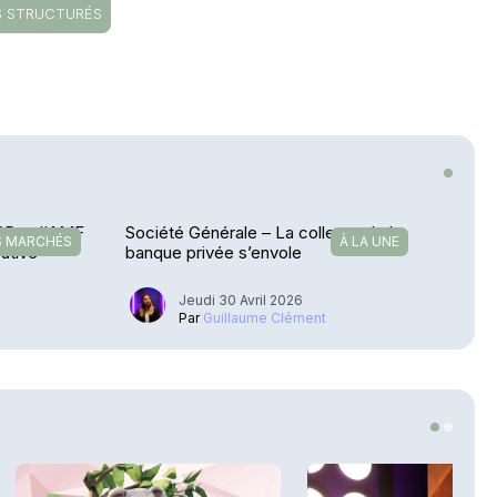
S STRUCTURÉS
PR et l'AMF
Société Générale – La collecte de la
S MARCHÉS
À LA UNE
ative
banque privée s’envole
Jeudi 30 Avril 2026
u
Par
Guillaume Clément