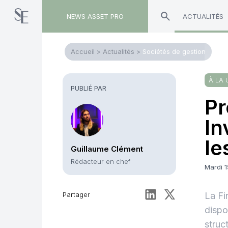
NEWS ASSET PRO
ACTUALITÉS
Accueil
>
Actualités
>
Sociétés de gestion
À LA 
PUBLIÉ PAR
Pr
In
le
Guillaume Clément
Rédacteur en chef
Mardi 1
Partager
La Fi
dispo
struc