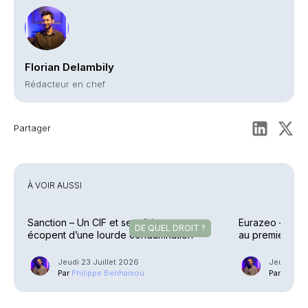
Florian Delambily
Rédacteur en chef
Partager
À VOIR AUSSI
Sanction – Un CIF et ses dirigeants
Eurazeo – Colle
DE QUEL DROIT ?
écopent d’une lourde condamnation
au premier sem
Jeudi 23 Juillet 2026
Jeudi 23 J
Par
Philippe Benhamou
Par
Phili