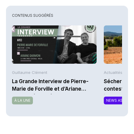
CONTENUS SUGGÉRÉS
Guillaume Clément
Actualités AFP
La Grande Interview de Pierre-
Sécheresse 
Marie de Forville et d’Ariane
contestent l
Darmon (Ivesta)
indemnisati
À LA UNE
NEWS ASSURA