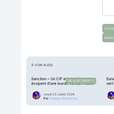
ASTO
KWAR
À VOIR AUSSI
Sanction – Un CIF et ses dirigeants
Eura
DE QUEL DROIT ?
écopent d’une lourde condamnation
vert
Jeudi 23 Juillet 2026
Par
Philippe Benhamou