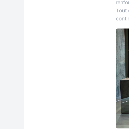
renfo
Tout 
conti