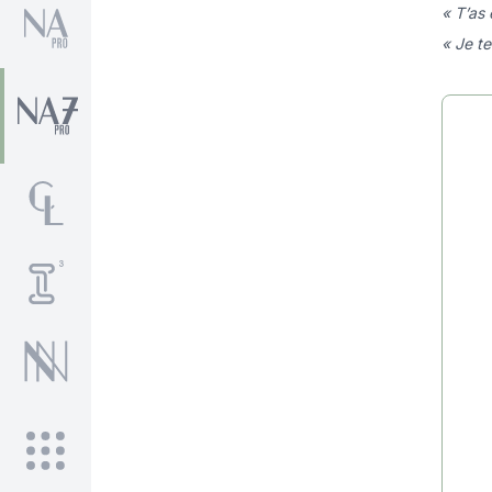
« T’as
« Je t