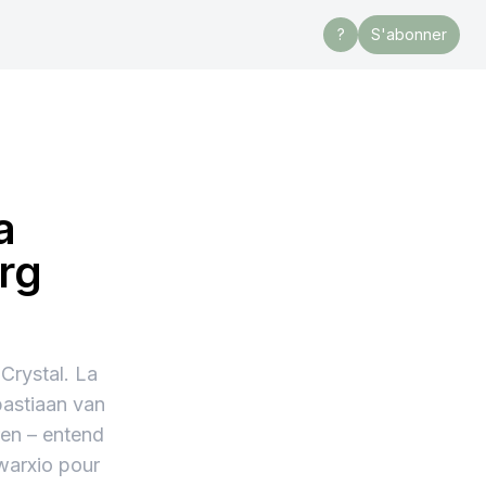
?
S'abonner
a
rg
 Crystal. La
bastiaan van
ren – entend
Kwarxio pour