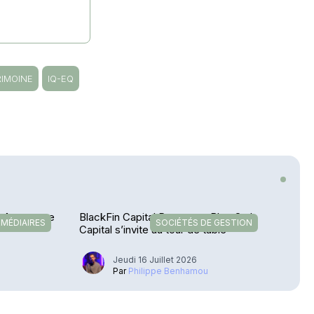
RIMOINE
IQ-EQ
o Assurance
BlackFin Capital Partners – Blue Owl
RMÉDIAIRES
SOCIÉTÉS DE GESTION
Capital s’invite au tour de table
Jeudi 16 Juillet 2026
u
Par
Philippe Benhamou