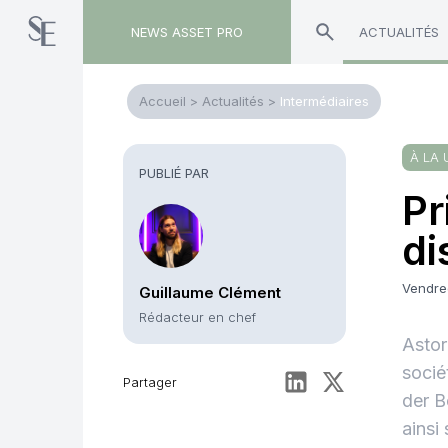
NEWS ASSET PRO
ACTUALITÉS
Accueil
>
Actualités
>
Intermédiaires
À LA 
PUBLIÉ PAR
Pr
di
Vendre
Guillaume Clément
Rédacteur en chef
Astor
socié
Partager
der B
ainsi