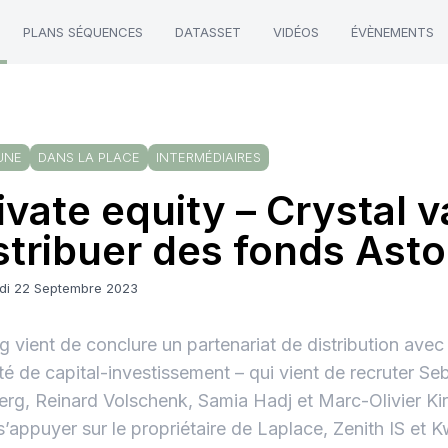
PLANS SÉQUENCES
DATASSET
VIDÉOS
ÉVÈNEMENTS
UNE
DANS LA PLACE
INTERMÉDIAIRES
ivate equity – Crystal v
stribuer des fonds Asto
di 22 Septembre 2023
g vient de conclure un partenariat de distribution avec
té de capital-investissement – qui vient de recruter Se
erg, Reinard Volschenk, Samia Hadj et Marc-Olivier Ki
 s’appuyer sur le propriétaire de Laplace, Zenith IS et 