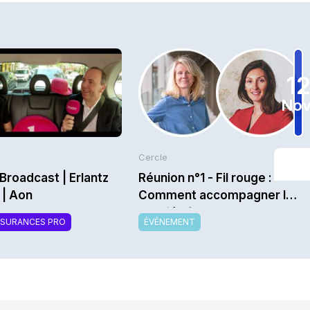
1
Nov
Cercle
Broadcast | Erlantz
Réunion n°1 - Fil rouge :
 | Aon
Comment accompagner les
salariés face aux ruptures
SSURANCES PRO
ÉVÉNEMENT
technologiques, sociales,
sociétales afin de réduire
leur vulnérabilité ? - Saison
2026/2027