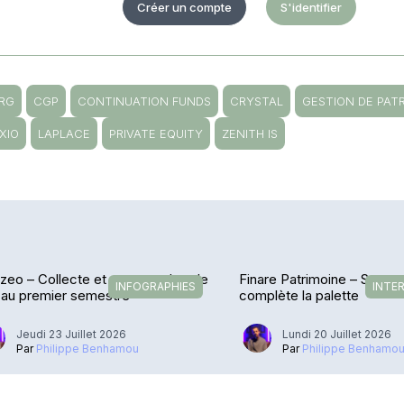
Créer un compte
S'identifier
RG
CGP
CONTINUATION FUNDS
CRYSTAL
GESTION DE PAT
XIO
LAPLACE
PRIVATE EQUITY
ZENITH IS
zeo – Collecte et encours dans le
Finare Patrimoine – Satec
INFOGRAPHIES
INTE
 au premier semestre
complète la palette
Jeudi 23 Juillet 2026
Lundi 20 Juillet 2026
Par
Philippe Benhamou
Par
Philippe Benhamo