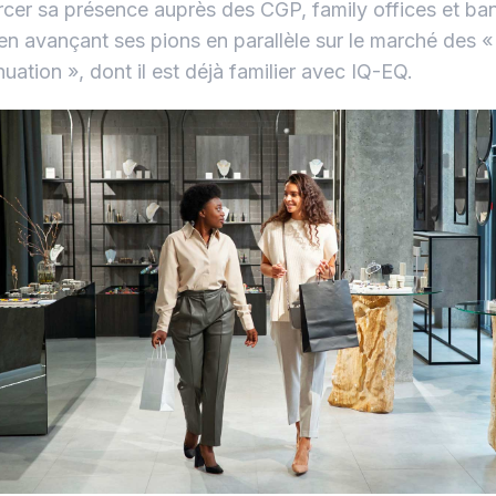
rcer sa présence auprès des CGP, family offices et ban
en avançant ses pions en parallèle sur le marché des «
nuation », dont il est déjà familier avec IQ-EQ.