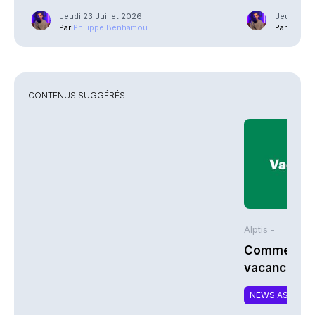
Jeudi 23 Juillet 2026
Jeudi 23 J
Par
Philippe Benhamou
Par
Phili
CONTENUS SUGGÉRÉS
Alptis -
Comment bi
vacances à 
NEWS ASSURA