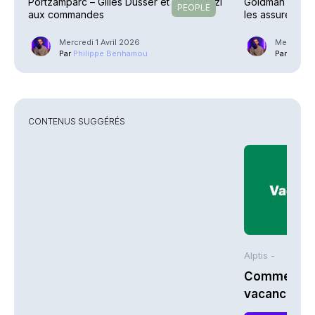
Portzamparc – Gilles Dusser et Dalya Hozi
Goldman Sachs 
PEOPLE
aux commandes
les assureurs 
Mercredi 1 Avril 2026
Mercredi 
Par
Philippe Benhamou
Par
Phili
CONTENUS SUGGÉRÉS
Alptis -
Comment bi
vacances à 