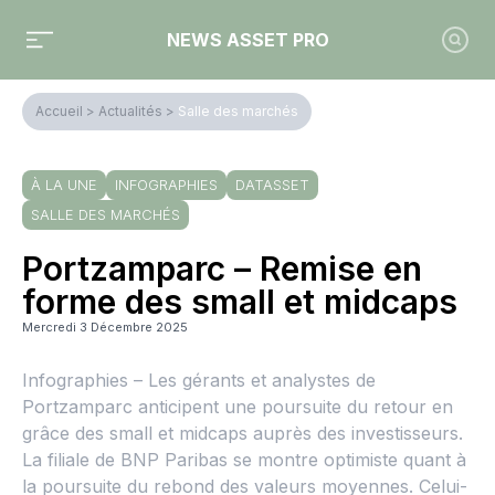
NEWS ASSET PRO
Accueil
>
Actualités
>
Salle des marchés
À LA UNE
INFOGRAPHIES
DATASSET
SALLE DES MARCHÉS
Portzamparc – Remise en
forme des small et midcaps
Mercredi 3 Décembre 2025
Infographies – Les gérants et analystes de
Portzamparc anticipent une poursuite du retour en
grâce des small et midcaps auprès des investisseurs.
La filiale de BNP Paribas se montre optimiste quant à
la poursuite du rebond des valeurs moyennes. Celui-