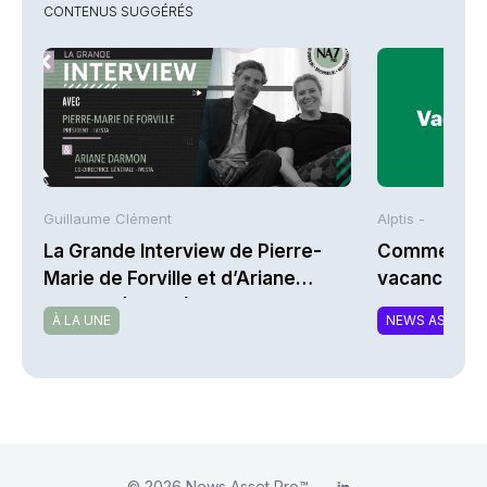
CONTENUS SUGGÉRÉS
Guillaume Clément
Alptis -
La Grande Interview de Pierre-
Comment bi
Marie de Forville et d’Ariane
vacances à 
Darmon (Ivesta)
À LA UNE
NEWS ASSURA
© 2026
News Asset Pro™