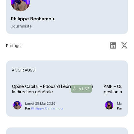
Philippe Benhamou
Journaliste
Partager
À VOIR AUSSI
Opale Capital – Édouard Leurent promu à
AMF – Quelles 
À LA UNE
la direction générale
gestion agréée
Lundi 25 Mai 2026
Mardi 3 J
Par
Philippe Benhamou
Par
Guilla