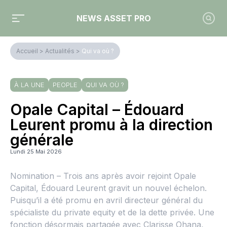
NEWS ASSET PRO
Accueil
>
Actualités
>
Qui va où ?
À LA UNE
PEOPLE
QUI VA OÙ ?
Opale Capital – Édouard
Leurent promu à la direction
générale
Lundi 25 Mai 2026
Nomination – Trois ans après avoir rejoint Opale
Capital, Édouard Leurent gravit un nouvel échelon.
Puisqu’il a été promu en avril directeur général du
spécialiste du private equity et de la dette privée. Une
fonction désormais partagée avec Clarisse Ohana,