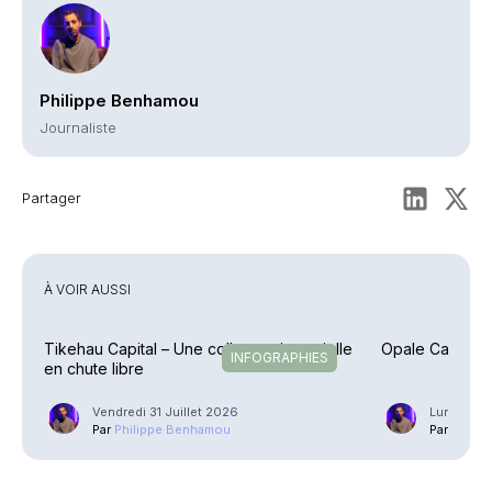
Philippe Benhamou
Journaliste
Partager
À VOIR AUSSI
Tikehau Capital – Une collecte trimestrielle
Opale Capital –
INFOGRAPHIES
en chute libre
Vendredi 31 Juillet 2026
Lundi 29 
Par
Philippe Benhamou
Par
Phili