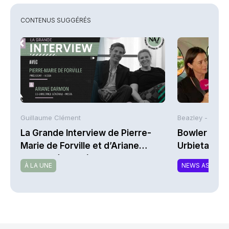
CONTENUS SUGGÉRÉS
Guillaume Clément
Beazley -
La Grande Interview de Pierre-
Bowler Broa
Marie de Forville et d’Ariane
Urbieta | A
Darmon (Ivesta)
À LA UNE
NEWS ASSURA