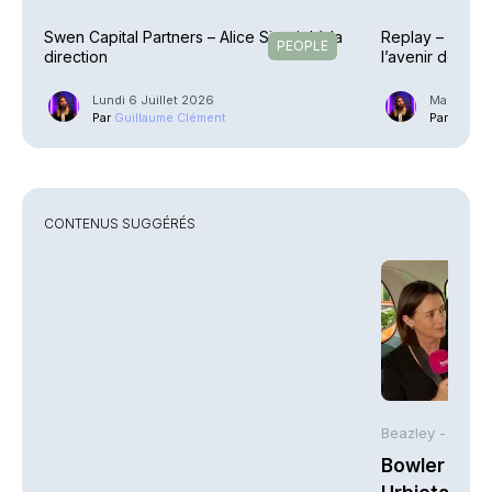
Swen Capital Partners – Alice Sireyjol à la
Replay – Retour
PEOPLE
direction
l’avenir de l’O
Lundi 6 Juillet 2026
Mardi 21 A
Par
Guillaume Clément
Par
Guilla
CONTENUS SUGGÉRÉS
Beazley -
Bowler Broa