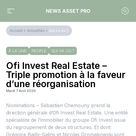
NEWS ASSET PRO
Accueil
>
Actualités
>
Qui va où ?
À LA UNE
PEOPLE
QUI VA OÙ ?
Ofi Invest Real Estate –
Triple promotion à la faveur
d’une réorganisation
Mardi 7 Avril 2026
Nominations – Sébastien Chemouny prend la
direction générale d’Ofi Invest Real Estate. Une entité
spécialiste de l’immobilier du groupe Ofi Invest issue
du regroupement de deux structures. Et dont
Grégoire Bailly-Salins et Nicolas Gromakowski sont