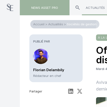
NEWS ASSET PRO
ACTUALITÉS
Accueil
>
Actualités
>
Sociétés de gestion
À LA 
PUBLIÉ PAR
Of
di
Mardi 
Florian Delambily
Rédacteur en chef
Aviva
derni
Partager