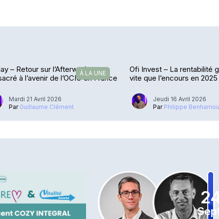
ay – Retour sur l’Afterwork
Ofi Invest – La rentabilité 
À LA UNE
acré à l’avenir de l’OCIO en France
vite que l’encours en 2025
Mardi 21 Avril 2026
Jeudi 16 Avril 2026
Par
Guillaume Clément
Par
Philippe Benhamo
2
Sept