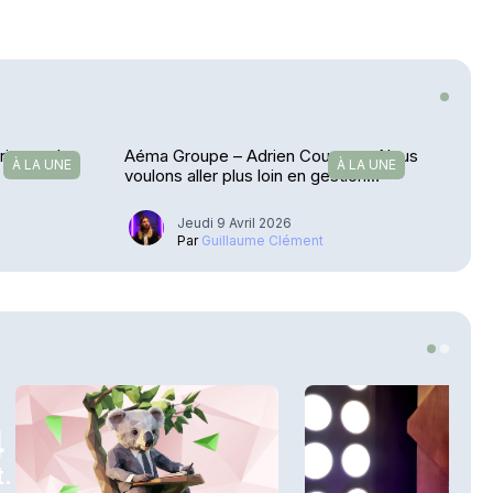
grimpe plus
Aéma Groupe – Adrien Couret : « Nous
À LA UNE
À LA UNE
voulons aller plus loin en gestion
d’actifs »
Jeudi 9 Avril 2026
u
Par
Guillaume Clément
4
.