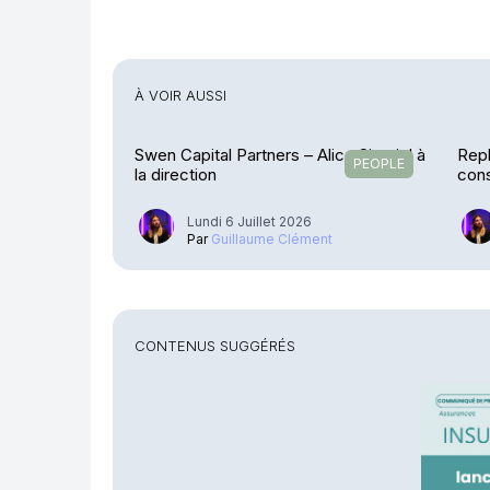
À VOIR AUSSI
Swen Capital Partners – Alice Sireyjol à
Repl
PEOPLE
la direction
cons
Lundi 6 Juillet 2026
Par
Guillaume Clément
CONTENUS SUGGÉRÉS