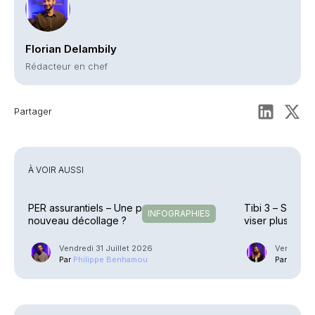
Florian Delambily
Rédacteur en chef
Partager
À VOIR AUSSI
PER assurantiels – Une pause avant un
Tibi 3 – Six no
INFOGRAPHIES
nouveau décollage ?
viser plus haut
Vendredi 31 Juillet 2026
Vendredi 
Par
Philippe Benhamou
Par
Guilla