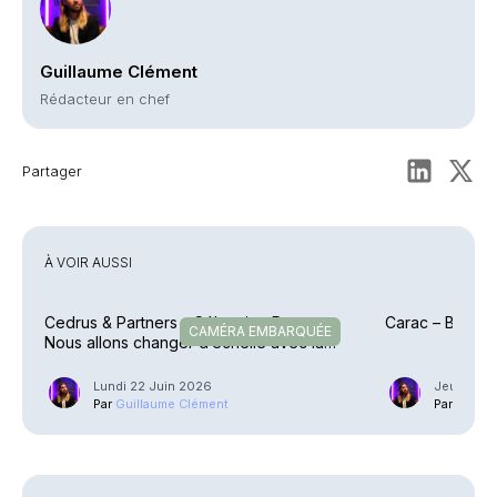
Guillaume Clément
Rédacteur en chef
Partager
À VOIR AUSSI
Cedrus & Partners – Sébastien Roca : «
Carac – Bertra
CAMÉRA EMBARQUÉE
Nous allons changer d’échelle avec la
Carac »
Lundi 22 Juin 2026
Jeudi 28 
Par
Guillaume Clément
Par
Guilla