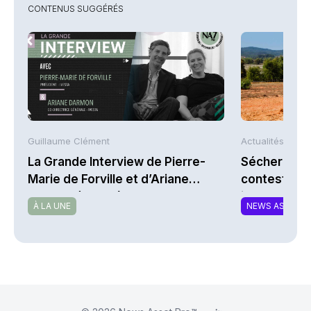
CONTENUS SUGGÉRÉS
Guillaume Clément
Actualités AFP
La Grande Interview de Pierre-
Sécheresse 
Marie de Forville et d’Ariane
contestent l
Darmon (Ivesta)
indemnisati
À LA UNE
NEWS ASSURA