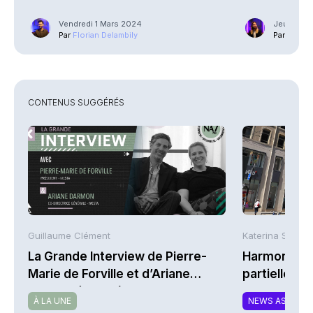
Vendredi 1 Mars 2024
Jeudi 1 Fé
Par
Florian Delambily
Par
Guilla
CONTENUS SUGGÉRÉS
Guillaume Clément
Katerina Stergi
La Grande Interview de Pierre-
Harmonie Mu
Marie de Forville et d’Ariane
partielle du 
Darmon (Ivesta)
MTCAT
À LA UNE
NEWS ASSURA