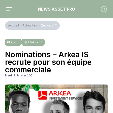
NEWS ASSET PRO
Accueil
>
Actualités
>
Qui va où ?
PEOPLE
QUI VA OÙ ?
Nominations – Arkea IS
recrute pour son équipe
commerciale
Mardi 9 Janvier 2024