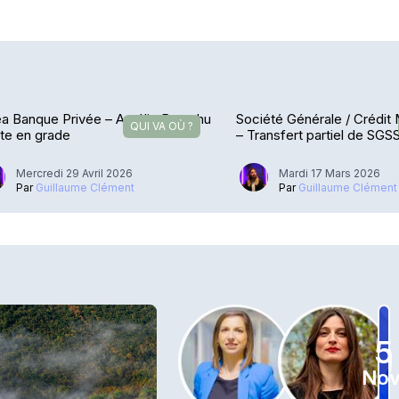
a Banque Privée – Amélie Branchu
Société Générale / Crédit
QUI VA OÙ ?
te en grade
– Transfert partiel de SGS
Mercredi 29 Avril 2026
Mardi 17 Mars 2026
Par
Guillaume Clément
Par
Guillaume Clément
5
Nov