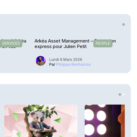
 Mutuel Arkéa
Arkéa Asset Management – Promotion
SERVICES
PEOPLE
S en vue
express pour Julien Petit
Lundi 9 Mars 2026
Par
Philippe Benhamou
.