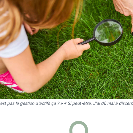
est pas la gestion d'actifs ça ? » « Si peut-être. J'ai dû mal à discer