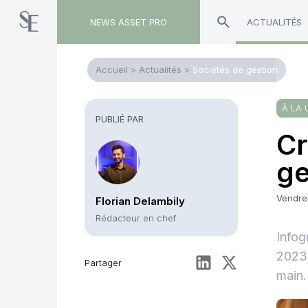
NEWS ASSET PRO
ACTUALITÉS
Accueil
>
Actualités
>
Sociétés de gestion
À LA 
PUBLIÉ PAR
Cr
ge
Vendre
Florian Delambily
Rédacteur en chef
Infog
2023.
Partager
main.