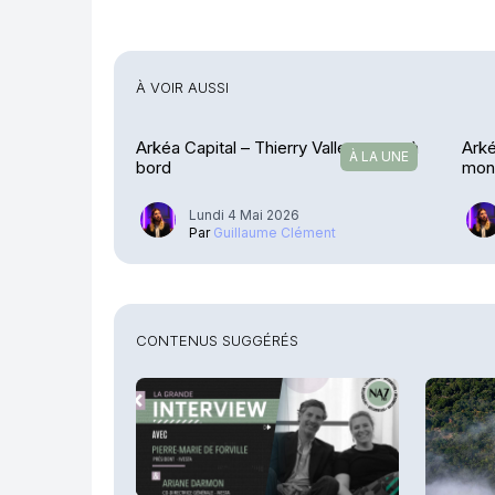
À VOIR AUSSI
Arkéa Capital – Thierry Vallet monte à
Arké
À LA UNE
bord
mon
Lundi 4 Mai 2026
Par
Guillaume Clément
CONTENUS SUGGÉRÉS