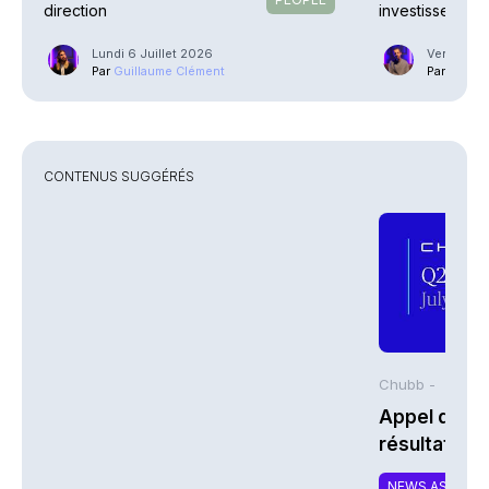
direction
investissement
Lundi 6 Juillet 2026
Vendredi 
Par
Guillaume Clément
Par
Phili
CONTENUS SUGGÉRÉS
Chubb -
Appel de co
résultats d
2026 de Chu
NEWS ASSURA