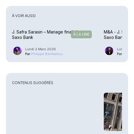
À VOIR AUSSI
J. Safra Sarasin – Mariage finalisé avec
M&A - J. Safra
À LA UNE
Saxo Bank
Saxo Bank
Lundi 2 Mars 2026
Lundi 10 
Par
Philippe Benhamou
Par
Ariane
CONTENUS SUGGÉRÉS