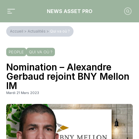
NEWS ASSET PRO
Accueil
>
Actualités
>
Qui va où ?
PEOPLE
QUI VA OÙ ?
Nomination – Alexandre
Gerbaud rejoint BNY Mellon
IM
Mardi 21 Mars 2023