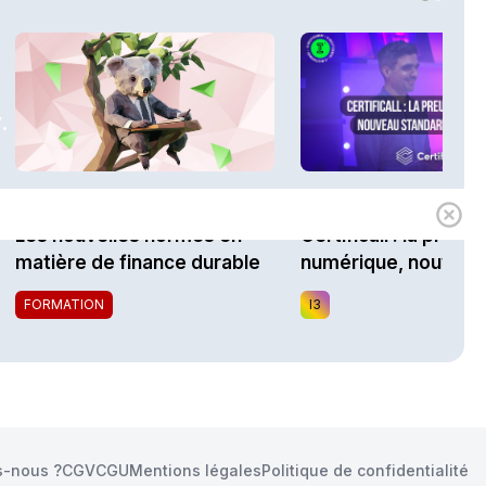
.
1h00
Expert
i3 Assurances
Les nouvelles normes en
Certificall : la preuv
matière de finance durable
numérique, nouveau
standard du marché
FORMATION
I3
-nous ?
CGV
CGU
Mentions légales
Politique de confidentialité