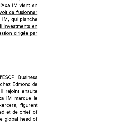
d’Axa IM vient en
voit de fusionner
is IM, qui planche
i Investments en
stion dirigée par
l’ESCP Business
13 chez Edmond de
 rejoint ensuite
xa IM marque le
xercera, figurent
ed et de chief of
 de global head of