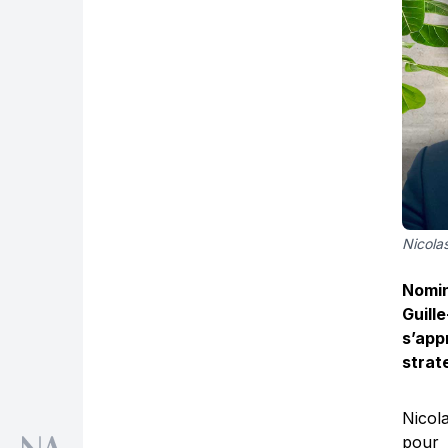
Nicolas
Nomin
Guille
s’app
strat
Nicol
pour 