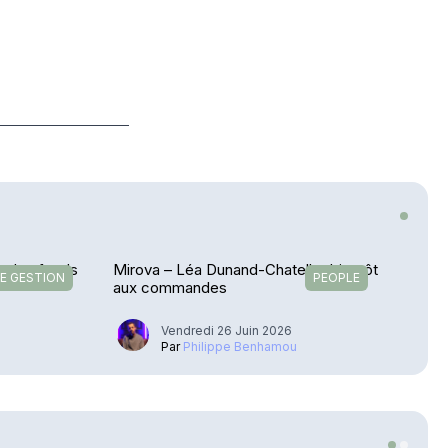
on des fonds
Mirova – Léa Dunand-Chatellet bientôt
E GESTION
PEOPLE
aux commandes
Vendredi 26 Juin 2026
u
Par
Philippe Benhamou