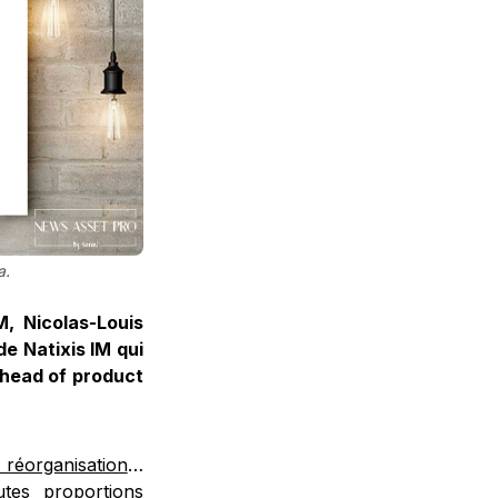
a.
, Nicolas-Louis
 de Natixis IM qui
 head of product
 réorganisation
…
tes proportions