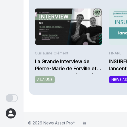
Guillaume Clément
FINARE
La Grande Interview de
INSURE
Pierre-Marie de Forville et
lancen
d’Ariane Darmon (Ivesta)
une nou
À LA UNE
NEWS A
complé
respon
© 2026
News Asset Pro™
LinkedIn