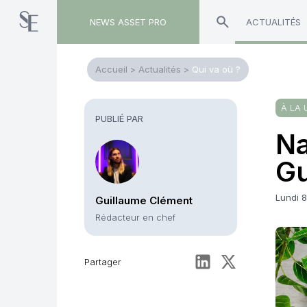
NEWS ASSET PRO
ACTUALITÉS
Accueil
>
Actualités
>
Qui va où ?
À LA 
PUBLIÉ PAR
Na
Gu
Lundi 
Guillaume Clément
Rédacteur en chef
Partager