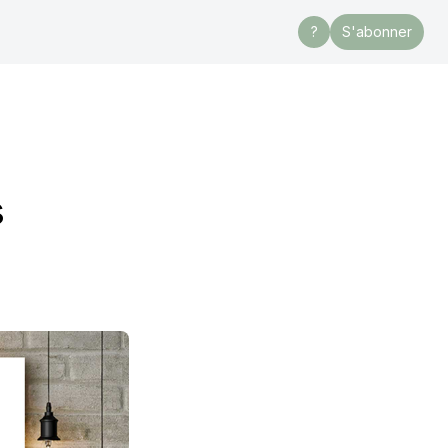
?
S'abonner
s