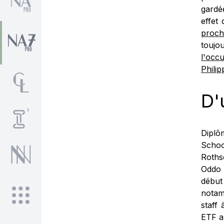
gardé
effet
proch
toujo
l'occ
Philip
D'
Diplô
Schoo
Roths
Oddo 
début
notam
staff 
ETF a