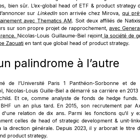
es, bien sûr. L’ex-global head of ETF & product strategy 
 d’annoncer sur
LinkedIn
son arrivée chez Mirova,
qui pré
ainement avec Thematics AM
. Soit deux affiliés de Natix
urs sur son propre projet de rapprochement,
avec General
urence.
Nicolas-Louis Guillaume-Biel rejoint
la société de ge
pe Zaouati
en tant que global head of product strategy.
un palindrome à l’autre
mé de l’Université Paris 1 Panthéon-Sorbonne et de 
l, Nicolas-Louis Guille-Biel a démarré sa carrière en 20
child. Et ce, comme analyste de fonds de hedge funds. Il
BHF un an plus tard. En 2015, son recrutement par A
 d'une relation de dix ans. Parmi les fonctions qu’il y e
ment celles de head of strategic development & unit-link
à la direction générale. Depuis 2023, il y arborait le titre
nd product strategy.