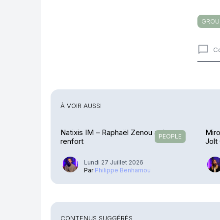
GROU
C
Comme
À VOIR AUSSI
Natixis IM – Raphaël Zenou arrive en
Miro
PEOPLE
renfort
Jolt
Lundi 27 Juillet 2026
Par
Philippe Benhamou
CONTENUS SUGGÉRÉS