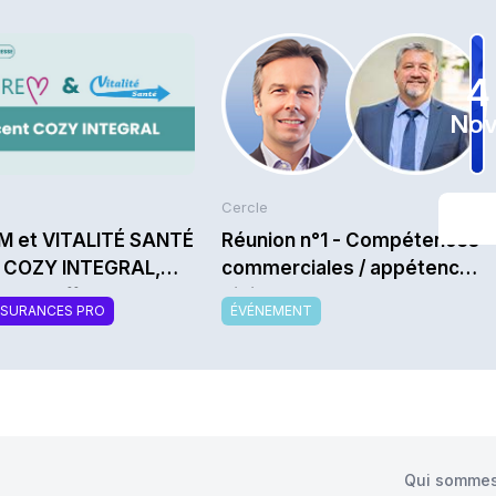
4
Nov
Cercle
M et VITALITÉ SANTÉ
Réunion n°1 - Compétences
t COZY INTEGRAL,
commerciales / appétences
velle offre de
digitales : quels nouveaux
SSURANCES PRO
ÉVÉNEMENT
mentaire santé
vendeurs recherchent
sable et modulable
aujourd’hui les compagnies
pour leurs réseaux ? -
Saison 2026/2027
Qui sommes