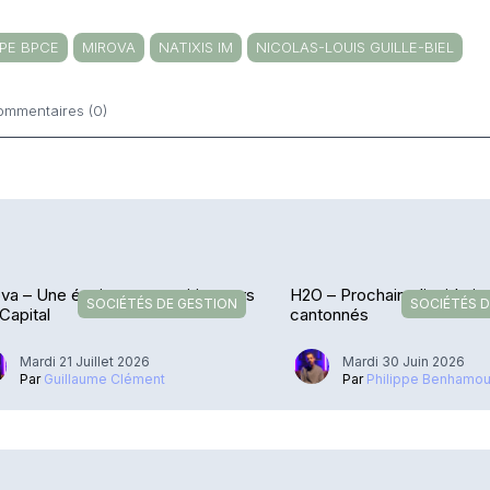
PE BPCE
MIROVA
NATIXIS IM
NICOLAS-LOUIS GUILLE-BIEL
ommentaires (0)
ntaires
va – Une équipe en transition vers
H2O – Prochaine liquidati
SOCIÉTÉS DE GESTION
SOCIÉTÉS D
 Capital
cantonnés
Mardi 21 Juillet 2026
Mardi 30 Juin 2026
Par
Guillaume Clément
Par
Philippe Benhamo